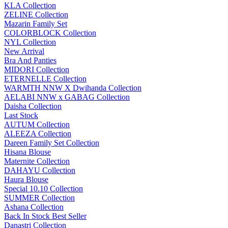
KLA Collection
ZELINE Collection
Mazarin Family Set
COLORBLOCK Collection
NYL Collection
New Arrival
Bra And Panties
MIDORI Collection
ETERNELLE Collection
WARMTH NNW X Dwihanda Collection
AELABI NNW x GABAG Collection
Daisha Collection
Last Stock
AUTUM Collection
ALEEZA Collection
Dareen Family Set Collection
Hisana Blouse
Maternite Collection
DAHAYU Collection
Haura Blouse
Special 10.10 Collection
SUMMER Collection
Ashana Collection
Back In Stock Best Seller
Danastri Collection