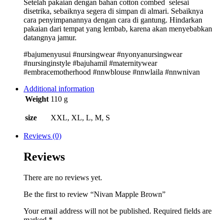
Setelah pakaian dengan bahan cotton combed selesai
disetrika, sebaiknya segera di simpan di almari. Sebaiknya
cara penyimpanannya dengan cara di gantung. Hindarkan
pakaian dari tempat yang lembab, karena akan menyebabkan
datangnya jamur.
#bajumenyusui #nursingwear #nyonyanursingwear
#nursinginstyle #bajuhamil #maternitywear
#embracemotherhood #nnwblouse #nnwlaila #nnwnivan
Additional information
Weight
110 g
size
XXL, XL, L, M, S
Reviews (0)
Reviews
There are no reviews yet.
Be the first to review “Nivan Mapple Brown”
Your email address will not be published.
Required fields are
marked
*