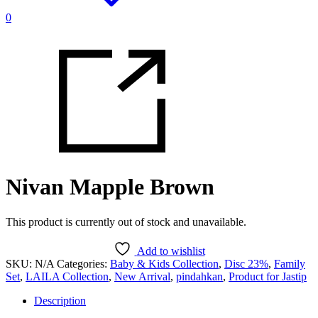
0
Nivan Mapple Brown
This product is currently out of stock and unavailable.
Add to wishlist
SKU:
N/A
Categories:
Baby & Kids Collection
,
Disc 23%
,
Family
Set
,
LAILA Collection
,
New Arrival
,
pindahkan
,
Product for Jastip
Description