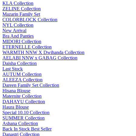
KLA Collection
ZELINE Collection
Mazarin Family Set
COLORBLOCK Collection
NYL Collection
New Arrival
Bra And Panties
MIDORI Collection
ETERNELLE Collection
WARMTH NNW X Dwihanda Collection
AELABI NNW x GABAG Collection
Daisha Collection
Last Stock
AUTUM Collection
ALEEZA Collection
Dareen Family Set Collection
Hisana Blouse
Maternite Collection
DAHAYU Collection
Haura Blouse
Special 10.10 Collection
SUMMER Collection
Ashana Collection
Back In Stock Best Seller
Danastri Collection